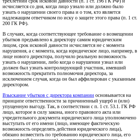
трехлетний срок исковой давности (п. 1 ст. 196 ГК РФ) и
исчисляется со дня, когда лицо узнало или должно было
узнать о нарушении своего права и о том, кто является
надлежащим ответчиком по иску о защите этого права (п. 1 ст.
200 ГК РФ).
В случаях, когда соответствующее требование о возмещении
убытков предъявлено к директору самим юридическим
лицом, срок исковой давности исчисляется не с момента
нарушения, а с момента, когда юридическое лицо, например, в
лице нового директора, получило реальную возможность
узнать о нарушении, либо когда о нарушении узнал или
должен был узнать контролирующий участник, имевший
возможность прекратить полномочия директора, за
исключением случая, когда он был аффилирован с указанным
директором.
Взыскание убытков с директора компании
основывается на
принципе ответственности за причиненный ущерб и (или)
упущенную выгоду. Так, в соответствии с п. 1 ст. 53.1. ГК РФ
лицо, которое в силу закона, иного правового акта или
учредительного документа юридического лица уполномочено
выступать от его имени (лицо, имеющее фактическую
возможность определять действия юридического лица),
обязано возместить по требованию юридического лица, его