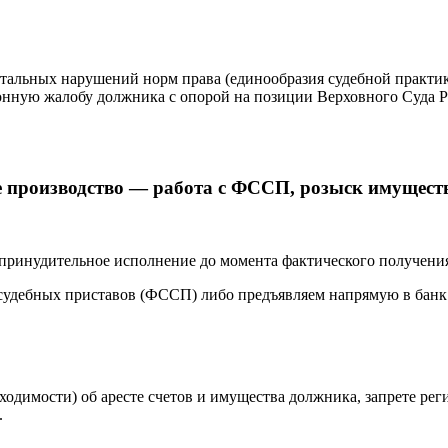
тальных нарушений норм права (единообразия судебной практик
онную жалобу должника с опорой на позиции Верховного Суда Р
 производство — работа с ФССП, розыск имуществ
принудительное исполнение до момента фактического получения
судебных приставов (ФССП) либо предъявляем напрямую в банк
бходимости) об аресте счетов и имущества должника, запрете ре
.