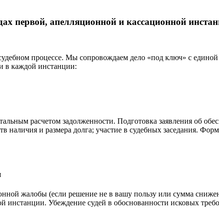
удах первой, апелляционной и кассационной инста
 судебном процессе. Мы сопровождаем дело «под ключ» с единой
и в каждой инстанции:
тальным расчетом задолженности. Подготовка заявления об обесп
тв наличия и размера долга; участие в судебных заседания. Фо
и
онной жалобы (если решение не в вашу пользу или сумма сниже
й инстанции. Убеждение судей в обоснованности исковых треб