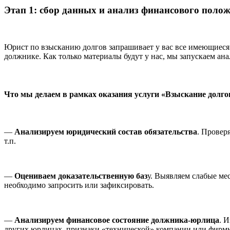
Этап 1: сбор данных и анализ финансового поло
Юрист по взысканию долгов запрашивает у вас все имеющиеся
должнике. Как только материалы будут у нас, мы запускаем ана
Что мы делаем в рамках оказания услуги «Взыскание долго
—
Анализируем юридический состав обязательства
. Провер
т.п.
—
Оцениваем доказательственную баз
у. Выявляем слабые мес
необходимо запросить или зафиксировать.
—
Анализируем финансовое состояние должника-юрлица
. 
других юрлицах, признаки «технической» компании или фирм