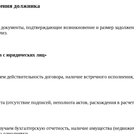
жения должника
 документы, подтверждающие возникновение и размер задолжен
лиз.
в с юридических лиц»
яем действительность договора, наличие встречного исполнения,
та (отсутствие подписей, неполнота актов, расхождения в расче
Изучаем бухгалтерскую отчетность, наличие имущества (недвижимо
ы-однодневки.