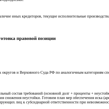
аличие иных кредиторов, текущие исполнительные производства
готовка правовой позиции
 округов и Верховного Суда РФ по аналогичным категориям спо
льный состав требований (основной долг + проценты + неустойк
ия снижения неустойки. Готовим план мер обеспечения иска (а
ирующих лиц к субсидиарной ответственности при невозможнос